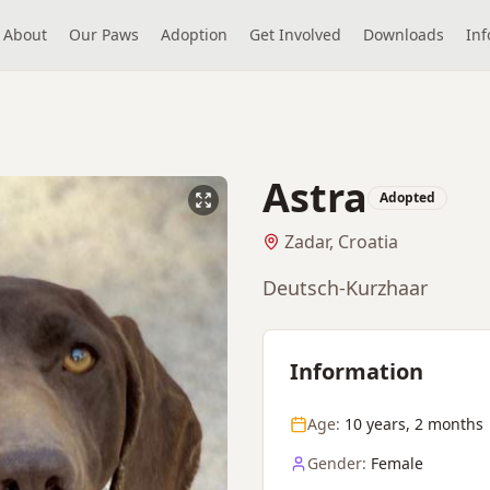
About
Our Paws
Adoption
Get Involved
Downloads
Inf
Astra
Adopted
Zadar, Croatia
Deutsch-Kurzhaar
Information
Age:
10 years, 2 months
Gender:
Female