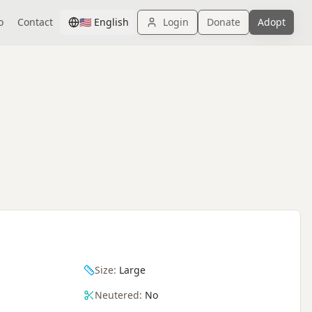
o
Contact
🇺🇸
English
Login
Donate
Adopt
Size:
Large
Neutered:
No