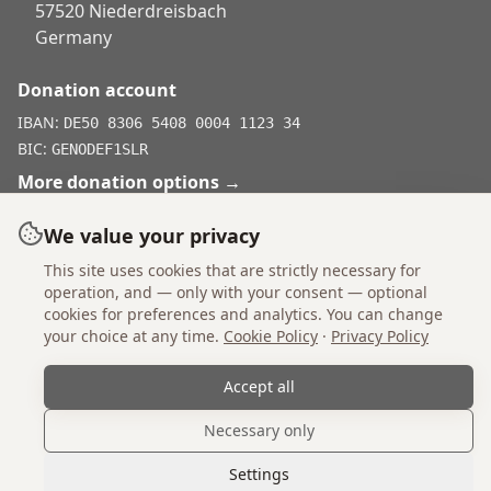
57520 Niederdreisbach
Germany
Donation account
IBAN:
DE50 8306 5408 0004 1123 34
BIC:
GENODEF1SLR
More donation options
→
We value your privacy
This site uses cookies that are strictly necessary for
Don't shop, adopt.
operation, and — only with your consent — optional
cookies for preferences and analytics. You can change
your choice at any time.
Cookie Policy
·
Privacy Policy
Imprint
Statutes
Privacy Policy
Cookie Policy
Accept all
Cookie Settings
Necessary only
© 2026 Einsame Pfoten Zadar e.V. All rights reserved.
Founded 2018.
Settings