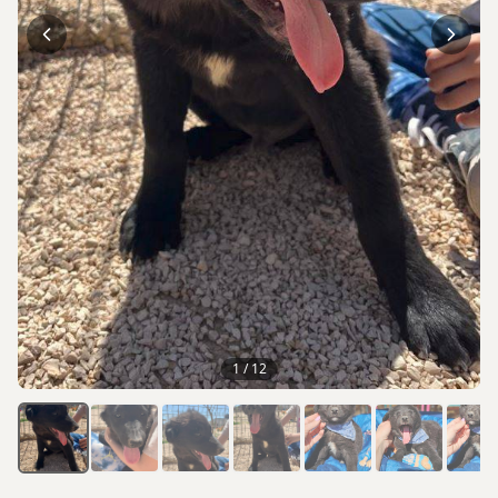
1
/
12