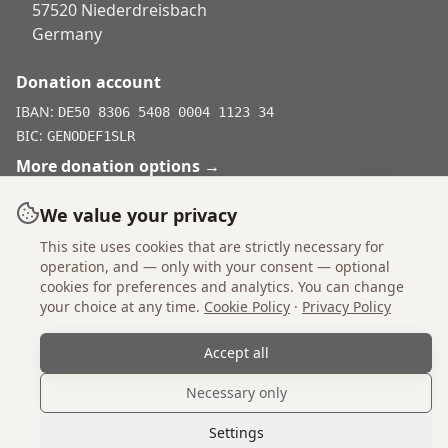
57520 Niederdreisbach
Germany
Donation account
IBAN:
DE50 8306 5408 0004 1123 34
BIC:
GENODEF1SLR
More donation options
→
We value your privacy
This site uses cookies that are strictly necessary for
Don't shop, adopt.
operation, and — only with your consent — optional
cookies for preferences and analytics. You can change
your choice at any time.
Cookie Policy
·
Privacy Policy
Imprint
Statutes
Privacy Policy
Cookie Policy
Accept all
Cookie Settings
Necessary only
© 2026 Einsame Pfoten Zadar e.V. All rights reserved.
Founded 2018.
Settings