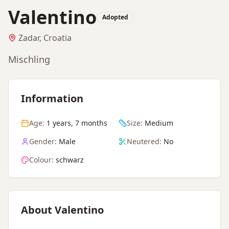
Valentino
Adopted
Zadar, Croatia
Mischling
Information
Age:
1 years, 7 months
Size:
Medium
Gender:
Male
Neutered:
No
Colour:
schwarz
About Valentino