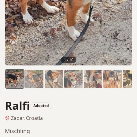
1
/
10
Ralfi
Adopted
Zadar, Croatia
Mischling