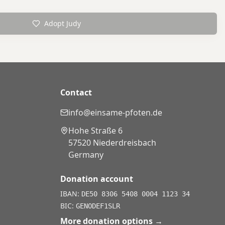
Adopt Judy
Contact
info@einsame-pfoten.de
Hohe Straße 6
57520 Niederdreisbach
Germany
Donation account
IBAN:
DE50 8306 5408 0004 1123 34
BIC:
GENODEF1SLR
More donation options
→