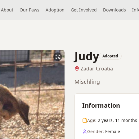
About
Our Paws
Adoption
Get Involved
Downloads
Inf
Judy
Adopted
Zadar, Croatia
Mischling
Information
Age:
2 years, 11 months
Gender:
Female