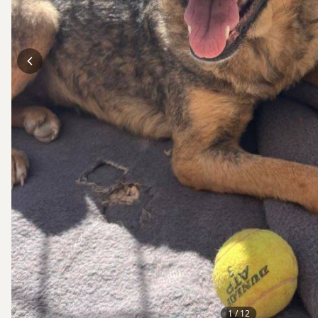
1
/
12