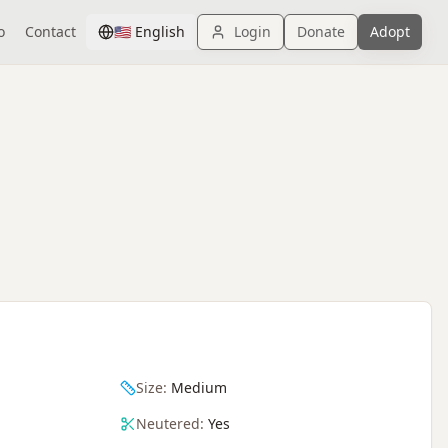
o
Contact
🇺🇸
English
Login
Donate
Adopt
Size:
Medium
Neutered:
Yes