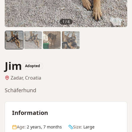
1
/
4
Jim
Adopted
Zadar, Croatia
Schäferhund
Information
Age:
2 years, 7 months
Size:
Large